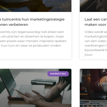
 tuincentra hun marketingstrategie
Laat een c
nen verbeteren
maken voor 
ncentra zijn tegenwoordig niet alleen een
Video wordt e
k om planten en bloemen te kopen, maar
marketingtool
 een plaats waar mensen inspiratie opdoen
van een video
r hun tuin en waar ze producten vinden
overbrengen n
r
bijvoorbeeld h
jouw
MARKETING