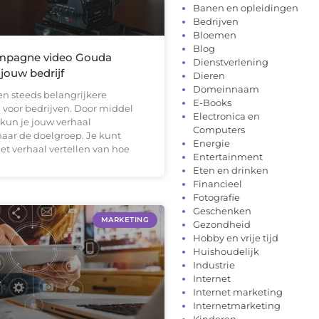
Banen en opleidingen
Bedrijven
Bloemen
Blog
ampagne video Gouda
Dienstverlening
jouw bedrijf
Dieren
Domeinnaam
en steeds belangrijkere
E-Books
 voor bedrijven. Door middel
Electronica en
 kun je jouw verhaal
Computers
aar de doelgroep. Je kunt
Energie
et verhaal vertellen van hoe
Entertainment
Eten en drinken
Financieel
Fotografie
Geschenken
MARKETING
Gezondheid
Hobby en vrije tijd
Huishoudelijk
Industrie
Internet
Internet marketing
Internetmarketing
Kinderen