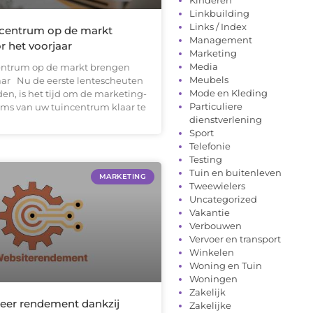
Linkbuilding
Links / Index
centrum op de markt
Management
r het voorjaar
Marketing
Media
entrum op de markt brengen
Meubels
jaar Nu de eerste lentescheuten
Mode en Kleding
en, is het tijd om de marketing-
Particuliere
ms van uw tuincentrum klaar te
dienstverlening
Sport
Telefonie
Testing
Tuin en buitenleven
MARKETING
Tweewielers
Uncategorized
Vakantie
Verbouwen
Vervoer en transport
Winkelen
Woning en Tuin
Woningen
Zakelijk
eer rendement dankzij
Zakelijke