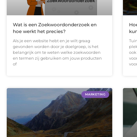
Wat is een Zoekwoordonderzoek en
Hoe
hoe werkt het precies?
kun
Als je een website hebt en je wilt graag
Tui
gevonden worden door je doelgroep, is het
ple
belangrijk om te weten welke zoekwoorden
ook
en termen zij gebruiken om jouw producten
voo
of
voo
MARKETING