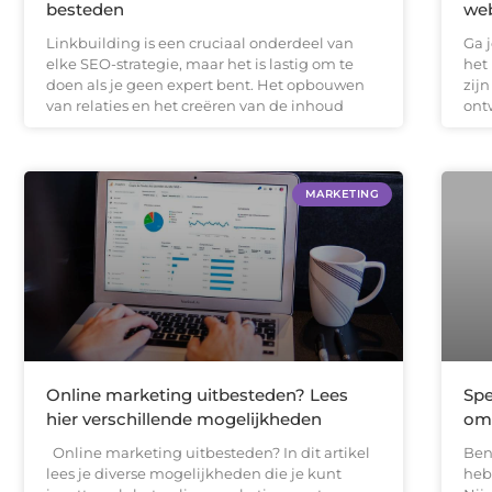
besteden
web
Linkbuilding is een cruciaal onderdeel van
Ga 
elke SEO-strategie, maar het is lastig om te
het
doen als je geen expert bent. Het opbouwen
zij
van relaties en het creëren van de inhoud
ont
MARKETING
Online marketing uitbesteden? Lees
Spe
hier verschillende mogelijkheden
om
Online marketing uitbesteden? In dit artikel
Ben
lees je diverse mogelijkheden die je kunt
heb