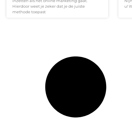
inzetten als het online marketing gaat.
Nij
Hierdoor weet je zeker dat je de juiste
u! W
methode toepast