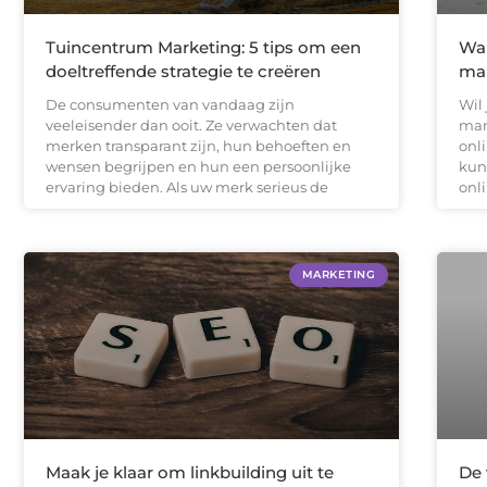
Tuincentrum Marketing: 5 tips om een
Wan
doeltreffende strategie te creëren
mar
De consumenten van vandaag zijn
Wil 
veeleisender dan ooit. Ze verwachten dat
mar
merken transparant zijn, hun behoeften en
onli
wensen begrijpen en hun een persoonlijke
kun
ervaring bieden. Als uw merk serieus de
onl
MARKETING
Maak je klaar om linkbuilding uit te
De 