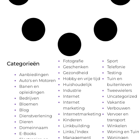
Fotografie
Sport
Categorieën
Geschenken
Telefonie
Gezondheid
Testing
Aanbiedingen
Hobby en vrije tijd
Tuin en
Auto's en Motoren
Huishoudelijk
buitenleven
Banen en
Industrie
Tweewielers
opleidingen
Internet
Uncategorized
Bedrijven
Internet
Vakantie
Bloemen
marketing
Verbouwen
Blog
Internetmarketing
Vervoer en
Dienstverlening
Kinderen
transport
Dieren
Linkbuilding
Winkelen
Domeinnaam
Links / Index
Woning en Tui
E-Books
Management
Woningen