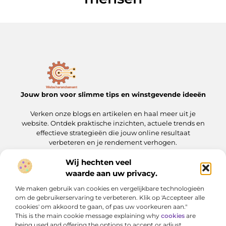
Jouw bron voor slimme tips en winstgevende ideeën
Verken onze blogs en artikelen en haal meer uit je
website. Ontdek praktische inzichten, actuele trends en
effectieve strategieën die jouw online resultaat
verbeteren en je rendement verhogen.
Wij hechten veel
Onze informatie
waarde aan uw privacy.
Linkbuilding kopen: wat je moet weten voordat je de stap zet
Geld verdienen met je website: een complete gids voor slimme ondernemers
We maken gebruik van cookies en vergelijkbare technologieën
Bericht categorie
om de gebruikerservaring te verbeteren. Klik op 'Accepteer alle
cookies' om akkoord te gaan, of pas uw voorkeuren aan."
This is the main cookie message explaining why
cookies
are
being used and offering the options to accept or adjust