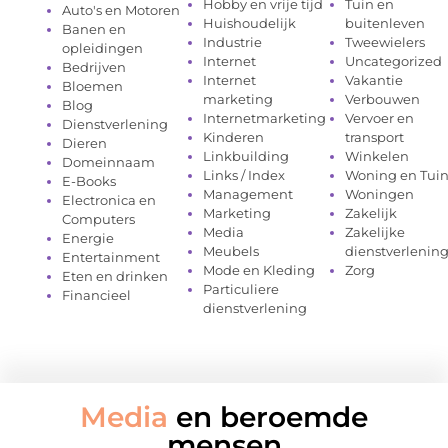
Hobby en vrije tijd
Tuin en
Auto's en Motoren
Huishoudelijk
buitenleven
Banen en
Industrie
Tweewielers
opleidingen
Internet
Uncategorized
Bedrijven
Internet
Vakantie
Bloemen
marketing
Verbouwen
Blog
Internetmarketing
Vervoer en
Dienstverlening
Kinderen
transport
Dieren
Linkbuilding
Winkelen
Domeinnaam
Links / Index
Woning en Tui
E-Books
Management
Woningen
Electronica en
Marketing
Zakelijk
Computers
Media
Zakelijke
Energie
Meubels
dienstverlenin
Entertainment
Mode en Kleding
Zorg
Eten en drinken
Particuliere
Financieel
dienstverlening
Media
en beroemde
mensen