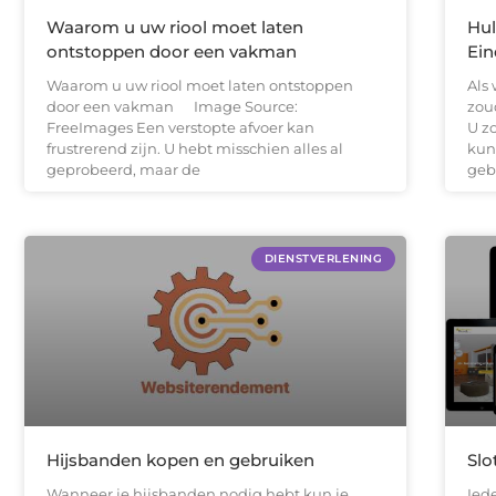
Waarom u uw riool moet laten
Hul
ontstoppen door een vakman
Ein
Waarom u uw riool moet laten ontstoppen
Als
door een vakman ‍ Image Source:
zou
FreeImages‍ Een verstopte afvoer kan
U z
frustrerend zijn. U hebt misschien alles al
kun
geprobeerd, maar de
geb
DIENSTVERLENING
Hijsbanden kopen en gebruiken
Slo
Wanneer je hijsbanden nodig hebt kun je
Ied