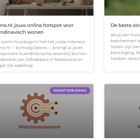
ns.nl: jouw online hotspot voor
De beste slo
andinavisch wonen
Als je een huis
beschermen t
 warm huis begint met het juiste interieur.
Sloten zijn ee
ns.nl — kortweg Deens — brengt al jaren
beveiliging. V
populaire Scandinavische woonstijl binnen
hebben versch
dbereik van liefhebbers in Nederland en
gië. De webshop
DIENSTVERLENING