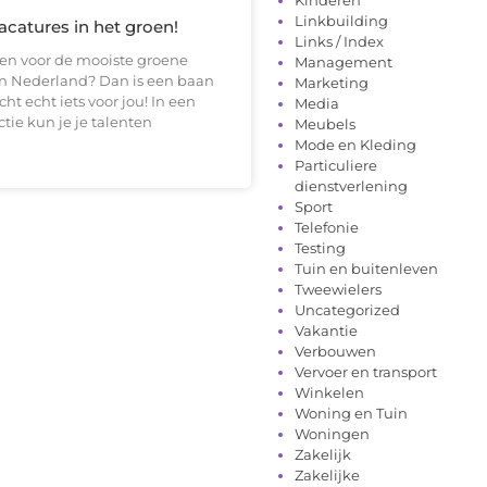
Linkbuilding
acatures in het groen!
Links / Index
etten voor de mooiste groene
Management
n Nederland? Dan is een baan
Marketing
ht echt iets voor jou! In een
Media
ctie kun je je talenten
Meubels
Mode en Kleding
Particuliere
dienstverlening
Sport
Telefonie
Testing
Tuin en buitenleven
Tweewielers
Uncategorized
Vakantie
Verbouwen
Vervoer en transport
Winkelen
Woning en Tuin
Woningen
Zakelijk
Zakelijke