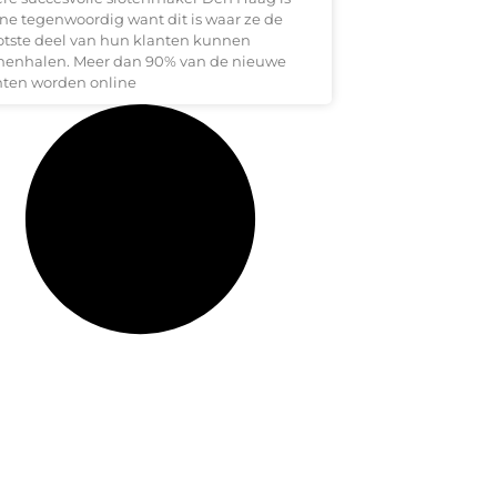
ine tegenwoordig want dit is waar ze de
otste deel van hun klanten kunnen
nenhalen. Meer dan 90% van de nieuwe
nten worden online