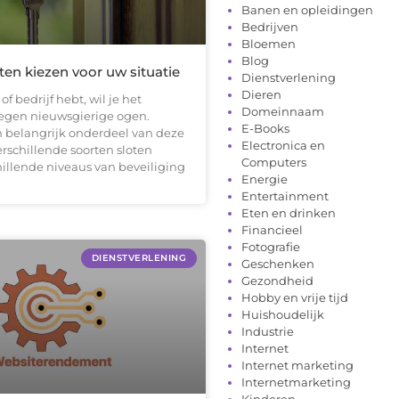
Banen en opleidingen
Bedrijven
Bloemen
Blog
ten kiezen voor uw situatie
Dienstverlening
Dieren
 of bedrijf hebt, wil je het
Domeinnaam
egen nieuwsgierige ogen.
E-Books
n belangrijk onderdeel van deze
Electronica en
erschillende soorten sloten
Computers
illende niveaus van beveiliging
Energie
Entertainment
Eten en drinken
Financieel
Fotografie
DIENSTVERLENING
Geschenken
Gezondheid
Hobby en vrije tijd
Huishoudelijk
Industrie
Internet
Internet marketing
Internetmarketing
Kinderen