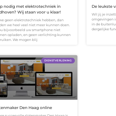
p nodig met elektrotechniek in
De leukste v
dhoven? Wij staan voor u klaar!
Wil jij je inz
omgevingen i
 we geen elektrotechniek hebben, dan
in de buitenluc
den we heel veel niet meer kunnen doen.
dergelijke fun
ou bijvoorbeeld uw smartphone niet
nen opladen, en geen verlichting kunnen
ruiken. We mogen blij
DIENSTVERLENING
tenmaker Den Haag online
ere succesvolle slotenmaker Den Haag is