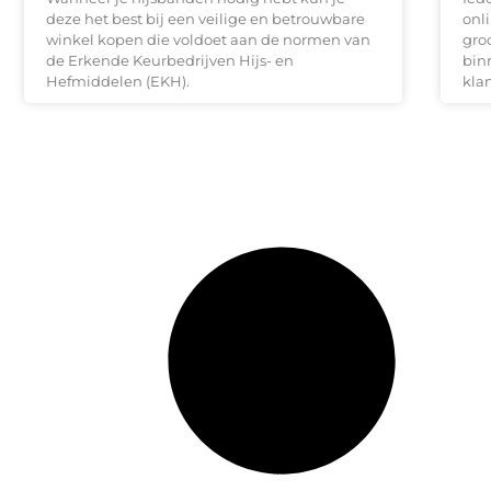
deze het best bij een veilige en betrouwbare
onl
winkel kopen die voldoet aan de normen van
gro
de Erkende Keurbedrijven Hijs- en
bin
Hefmiddelen (EKH).
kla