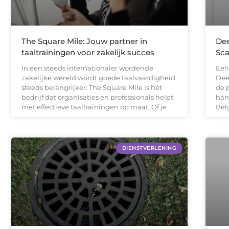
The Square Mile: Jouw partner in
Dee
taaltrainingen voor zakelijk succes
Sc
In een steeds internationaler wordende
Een
zakelijke wereld wordt goede taalvaardigheid
Dee
steeds belangrijker. The Square Mile is hét
de 
bedrijf dat organisaties en professionals helpt
han
met effectieve taaltrainingen op maat. Of je
Bel
DIENSTVERLENING