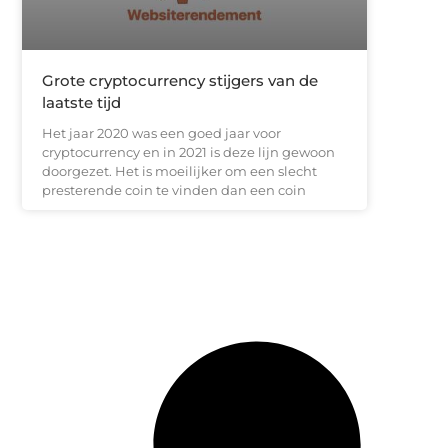
Grote cryptocurrency stijgers van de
laatste tijd
Het jaar 2020 was een goed jaar voor
cryptocurrency en in 2021 is deze lijn gewoon
doorgezet. Het is moeilijker om een slecht
presterende coin te vinden dan een coin