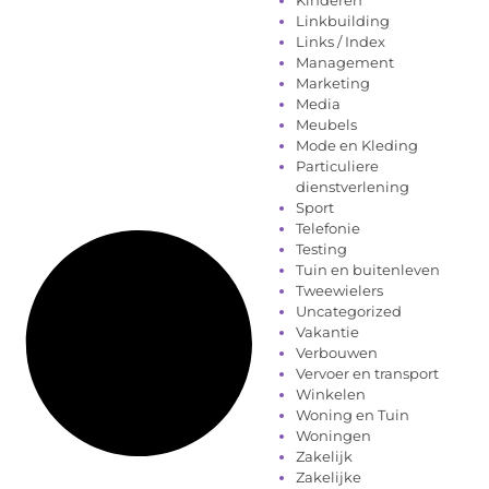
Linkbuilding
Links / Index
Management
Marketing
Media
Meubels
Mode en Kleding
Particuliere
dienstverlening
Sport
Telefonie
Testing
Tuin en buitenleven
Tweewielers
Uncategorized
Vakantie
Verbouwen
Vervoer en transport
Winkelen
Woning en Tuin
Woningen
Zakelijk
Zakelijke