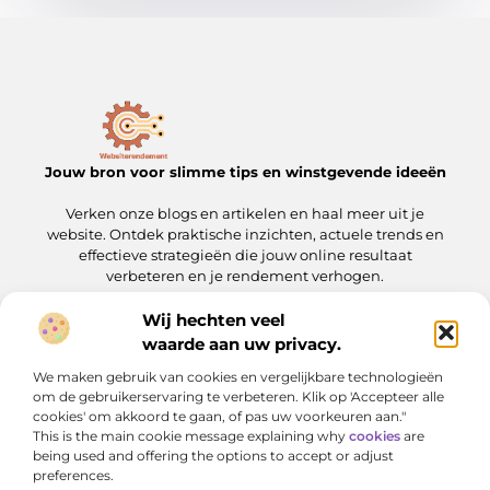
Jouw bron voor slimme tips en winstgevende ideeën
Verken onze blogs en artikelen en haal meer uit je
website. Ontdek praktische inzichten, actuele trends en
effectieve strategieën die jouw online resultaat
verbeteren en je rendement verhogen.
Wij hechten veel
Onze informatie
waarde aan uw privacy.
Linkbuilding kopen: wat je moet weten voordat je de stap zet
Geld verdienen met je website: een complete gids voor slimme ondernemers
We maken gebruik van cookies en vergelijkbare technologieën
Bericht categorie
om de gebruikerservaring te verbeteren. Klik op 'Accepteer alle
cookies' om akkoord te gaan, of pas uw voorkeuren aan."
This is the main cookie message explaining why
cookies
are
being used and offering the options to accept or adjust
preferences.