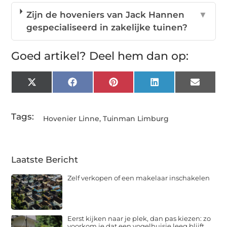
Zijn de hoveniers van Jack Hannen
▼
gespecialiseerd in zakelijke tuinen?
Goed artikel? Deel hem dan op:
X
Facebook
Pinterest
LinkedIn
Email
(Twitter)
Tags:
Hovenier Linne
,
Tuinman Limburg
Laatste Bericht
Zelf verkopen of een makelaar inschakelen
Eerst kijken naar je plek, dan pas kiezen: zo
voorkom je dat een vogelhuisje leeg blijft