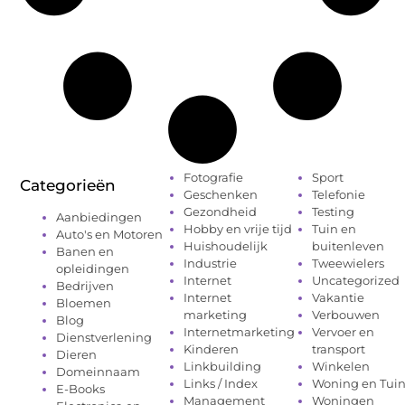
Fotografie
Sport
Categorieën
Geschenken
Telefonie
Gezondheid
Testing
Aanbiedingen
Hobby en vrije tijd
Tuin en
Auto's en Motoren
Huishoudelijk
buitenleven
Banen en
Industrie
Tweewielers
opleidingen
Internet
Uncategorized
Bedrijven
Internet
Vakantie
Bloemen
marketing
Verbouwen
Blog
Internetmarketing
Vervoer en
Dienstverlening
Kinderen
transport
Dieren
Linkbuilding
Winkelen
Domeinnaam
Links / Index
Woning en Tui
E-Books
Management
Woningen