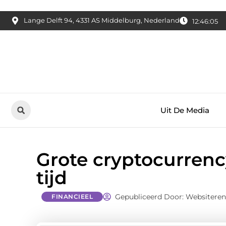
Lange Delft 94, 4331 AS Middelburg, Nederland
12:46:06
Uit De Media
Grote cryptocurrency
tijd
Gepubliceerd Door: Websitere
FINANCIEEL