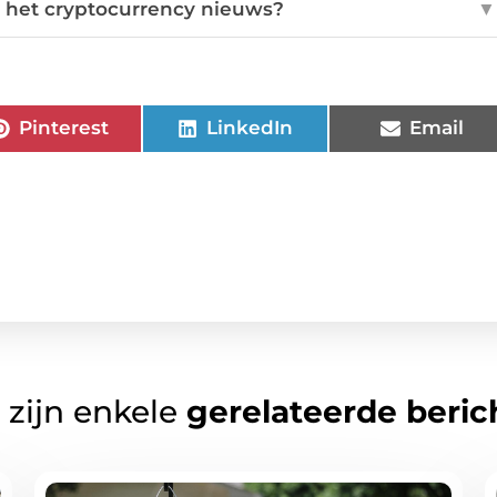
t het cryptocurrency nieuws?
▼
Pinterest
LinkedIn
Email
 zijn enkele
gerelateerde beric