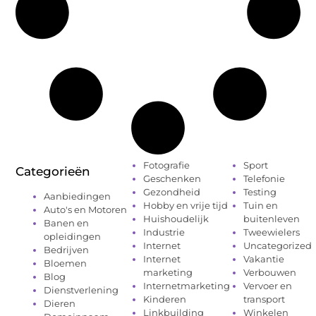
Fotografie
Sport
Categorieën
Geschenken
Telefonie
Gezondheid
Testing
Aanbiedingen
Hobby en vrije tijd
Tuin en
Auto's en Motoren
Huishoudelijk
buitenleven
Banen en
Industrie
Tweewielers
opleidingen
Internet
Uncategorized
Bedrijven
Internet
Vakantie
Bloemen
marketing
Verbouwen
Blog
Internetmarketing
Vervoer en
Dienstverlening
Kinderen
transport
Dieren
Linkbuilding
Winkelen