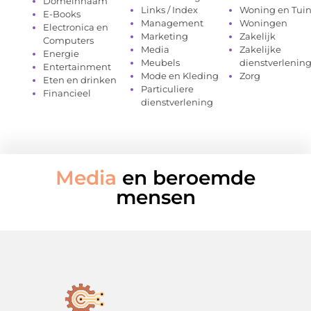
Domeinnaam
Links / Index
Woning en Tui
E-Books
Management
Woningen
Electronica en
Marketing
Zakelijk
Computers
Media
Zakelijke
Energie
Meubels
dienstverlenin
Entertainment
Mode en Kleding
Zorg
Eten en drinken
Particuliere
Financieel
dienstverlening
Media
en beroemde
mensen