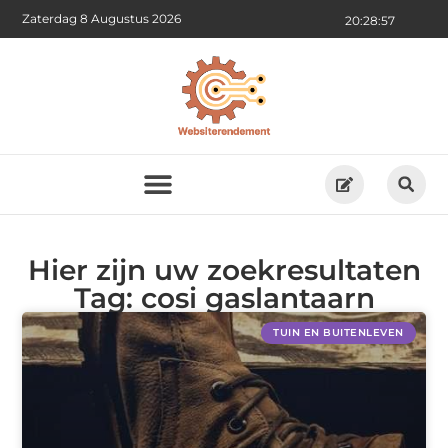
Zaterdag 8 Augustus 2026
20:28:57
Hier zijn uw zoekresultaten
Tag: cosi gaslantaarn
TUIN EN BUITENLEVEN