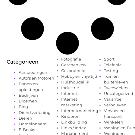
Fotografie
Sport
Categorieën
Geschenken
Telefonie
Gezondheid
Testing
Aanbiedingen
Hobby en vrije tijd
Tuin en
Auto's en Motoren
Huishoudelijk
buitenleven
Banen en
Industrie
Tweewielers
opleidingen
Internet
Uncategorized
Bedrijven
Internet
Vakantie
Bloemen
marketing
Verbouwen
Blog
Internetmarketing
Vervoer en
Dienstverlening
Kinderen
transport
Dieren
Linkbuilding
Winkelen
Domeinnaam
Links / Index
Woning en Tui
E-Books
Management
Woningen