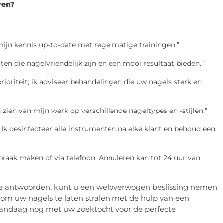
ren?
ijn kennis up-to-date met regelmatige trainingen.”
n die nagelvriendelijk zijn en een mooi resultaat bieden.”
ioriteit; ik adviseer behandelingen die uw nagels sterk en
n zien van mijn werk op verschillende nageltypes en -stijlen.”
. Ik desinfecteer alle instrumenten na elke klant en behoud een
raak maken of via telefoon. Annuleren kan tot 24 uur van
p de antwoorden, kunt u een weloverwogen beslissing nemen
ar om uw nagels te laten stralen met de hulp van een
vandaag nog met uw zoektocht voor de perfecte