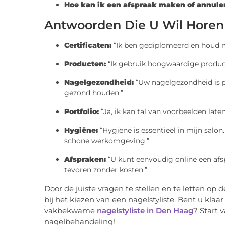
Hoe kan ik een afspraak maken of annule
Antwoorden Die U Wil Horen
Certificaten:
“Ik ben gediplomeerd en houd m
Producten:
“Ik gebruik hoogwaardige producte
Nagelgezondheid:
“Uw nagelgezondheid is pr
gezond houden.”
Portfolio:
“Ja, ik kan tal van voorbeelden late
Hygiëne:
“Hygiëne is essentieel in mijn salon
schone werkomgeving.”
Afspraken:
“U kunt eenvoudig online een afsp
tevoren zonder kosten.”
Door de juiste vragen te stellen en te letten o
bij het kiezen van een nagelstyliste. Bent u kla
vakbekwame
nagelstyliste in Den Haag
? Start 
nagelbehandeling!