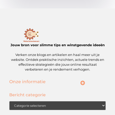
Jouw bron voor slimme tips en winstgevende ideeën
Verken onze blogs en artikelen en haal meer uit je
website. Ontdek praktische inzichten, actuele trends en
effectieve strategieën die jouw online resultaat
verbeteren en je rendement verhogen.
Onze informatie
Linkbuilding kopen: wat je moet weten voordat je de stap zet
Geld verdienen met je website: een complete gids voor slimme ondernemers
Bericht categorie