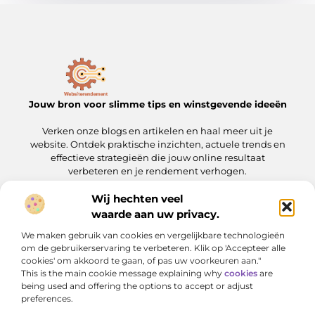
Jouw bron voor slimme tips en winstgevende ideeën
Verken onze blogs en artikelen en haal meer uit je
website. Ontdek praktische inzichten, actuele trends en
effectieve strategieën die jouw online resultaat
verbeteren en je rendement verhogen.
Wij hechten veel
Onze informatie
waarde aan uw privacy.
Linkbuilding kopen: wat je moet weten voordat je de stap zet
Geld verdienen met je website: een complete gids voor slimme ondernemers
We maken gebruik van cookies en vergelijkbare technologieën
Bericht categorie
om de gebruikerservaring te verbeteren. Klik op 'Accepteer alle
cookies' om akkoord te gaan, of pas uw voorkeuren aan."
This is the main cookie message explaining why
cookies
are
being used and offering the options to accept or adjust
preferences.