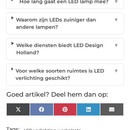
Hoe lang gaat een LED lamp mee?
▼
Waarom zijn LEDs zuiniger dan
▼
andere lampen?
Welke diensten biedt LED Design
▼
Holland?
Voor welke soorten ruimtes is LED
▼
verlichting geschikt?
Goed artikel? Deel hem dan op:
X
Facebook
Pinterest
LinkedIn
Email
(Twitter)
Tags: