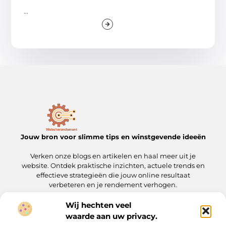
...
Jouw bron voor slimme tips en winstgevende ideeën
Verken onze blogs en artikelen en haal meer uit je
website. Ontdek praktische inzichten, actuele trends en
effectieve strategieën die jouw online resultaat
verbeteren en je rendement verhogen.
Wij hechten veel
Onze informatie
waarde aan uw privacy.
Linkbuilding kopen: wat je moet weten voordat je de stap zet
Geld verdienen met je website: een complete gids voor slimme ondernemers