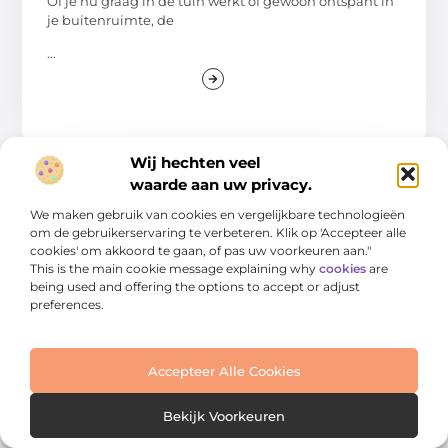
Of je nu graag in de tuin werkt of gewoon ontspant in
je buitenruimte, de
...
Wij hechten veel
waarde aan uw privacy.
TUIN EN BUITENLEVEN
We maken gebruik van cookies en vergelijkbare technologieën
om de gebruikerservaring te verbeteren. Klik op 'Accepteer alle
cookies' om akkoord te gaan, of pas uw voorkeuren aan."
This is the main cookie message explaining why
cookies
are
being used and offering the options to accept or adjust
preferences.
Accepteer Alle Cookies
Beste Hondenvoer voor Kleine Honden en
Graanvrij Hondenvoer: Wat is de Juiste
Keuze?
Bekijk Voorkeuren
Het kiezen van het juiste hondenvoer is cruciaal voor