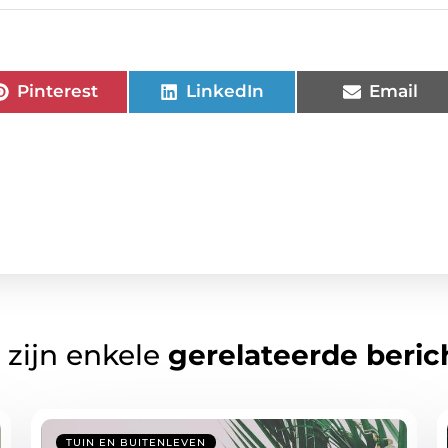
Pinterest
LinkedIn
Email
 zijn enkele
gerelateerde beric
TUIN EN BUITENLEVEN