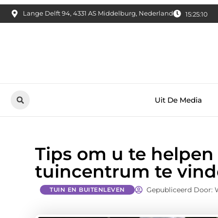
Lange Delft 94, 4331 AS Middelburg, Nederland
15:25:11
Uit De Media
Tips om u te helpen
tuincentrum te vin
Gepubliceerd Door:
TUIN EN BUITENLEVEN