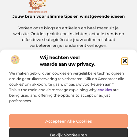
Jouw bron voor slimme tips en winstgevende ideeën
Verken onze blogs en artikelen en haal meer uit je
website. Ontdek praktische inzichten, actuele trends en
effectieve strategieën die jouw online resultaat
verbeteren en je rendement verhogen.
Wij hechten veel
Onze informatie
waarde aan uw privacy.
Linkbuilding kopen: wat je moet weten voordat je de stap zet
Geld verdienen met je website: een complete gids voor slimme ondernemers
We maken gebruik van cookies en vergelijkbare technologieën
Bericht categorie
om de gebruikerservaring te verbeteren. Klik op 'Accepteer alle
cookies' om akkoord te gaan, of pas uw voorkeuren aan."
This is the main cookie message explaining why
cookies
are
being used and offering the options to accept or adjust
preferences.
Accepteer Alle Cookies
Website index
Cookiebeleid (EU)
@2025 www.websiterendement.nl. All Right Reserved.
Bekijk Voorkeuren