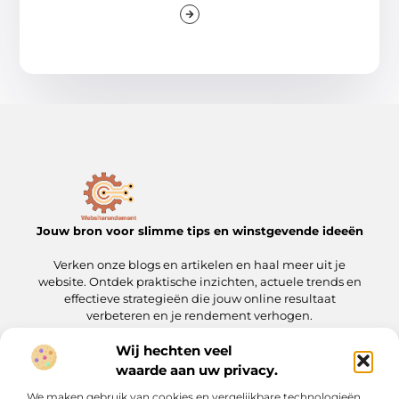
Jouw bron voor slimme tips en winstgevende ideeën
Verken onze blogs en artikelen en haal meer uit je
website. Ontdek praktische inzichten, actuele trends en
effectieve strategieën die jouw online resultaat
verbeteren en je rendement verhogen.
Wij hechten veel
Onze informatie
waarde aan uw privacy.
Linkbuilding kopen: wat je moet weten voordat je de stap zet
Geld verdienen met je website: een complete gids voor slimme ondernemers
We maken gebruik van cookies en vergelijkbare technologieën