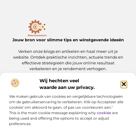
Jouw bron voor slimme tips en winstgevende ideeën
Verken onze blogs en artikelen en haal meer uit je
website. Ontdek praktische inzichten, actuele trends en
effectieve strategieën die jouw online resultaat
verbeteren en je rendement verhogen.
Wij hechten veel
Onze informatie
waarde aan uw privacy.
Linkbuilding kopen: wat je moet weten voordat je de stap zet
Geld verdienen met je website: een complete gids voor slimme ondernemers
We maken gebruik van cookies en vergelijkbare technologieën
Bericht categorie
om de gebruikerservaring te verbeteren. Klik op 'Accepteer alle
cookies' om akkoord te gaan, of pas uw voorkeuren aan."
This is the main cookie message explaining why
cookies
are
being used and offering the options to accept or adjust
preferences.